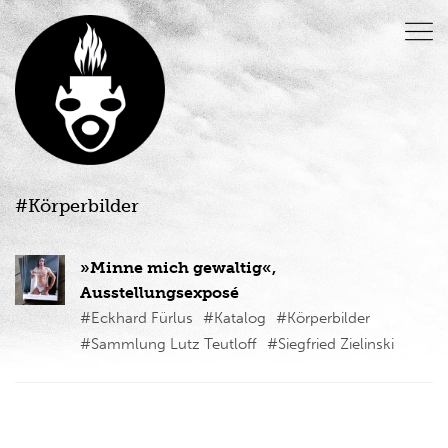
#Körperbilder
»Minne mich gewaltig«,
Ausstellungsexposé
#Eckhard Fürlus
#Katalog
#Körperbilder
#Sammlung Lutz Teutloff
#Siegfried Zielinski